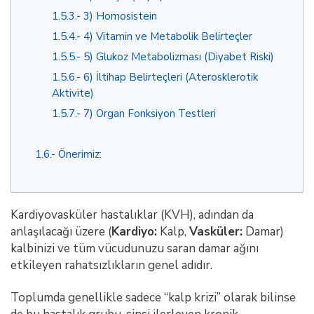
1.5.3.
3) Homosistein
1.5.4.
4) Vitamin ve Metabolik Belirteçler
1.5.5.
5) Glukoz Metabolizması (Diyabet Riski)
1.5.6.
6) İltihap Belirteçleri (Aterosklerotik
Aktivite)
1.5.7.
7) Organ Fonksiyon Testleri
1.6.
Önerimiz:
Kardiyovasküler hastalıklar (KVH), adından da
anlaşılacağı üzere (
Kardiyo:
Kalp,
Vasküler:
Damar)
kalbinizi ve tüm vücudunuzu saran damar ağını
etkileyen rahatsızlıkların genel adıdır.
Toplumda genellikle sadece “kalp krizi” olarak bilinse