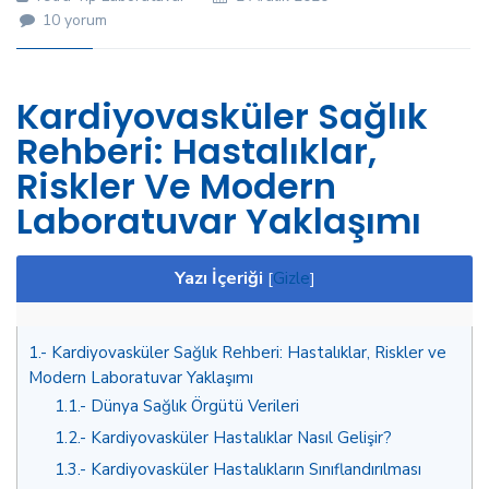
Kardiyovasküler
10 yorum
Hastalık
için
Kardiyovasküler Sağlık
Rehberi: Hastalıklar,
Riskler Ve Modern
Laboratuvar Yaklaşımı
Yazı İçeriği
[
Gizle
]
1.
Kardiyovasküler Sağlık Rehberi: Hastalıklar, Riskler ve
Modern Laboratuvar Yaklaşımı
1.1.
Dünya Sağlık Örgütü Verileri
1.2.
Kardiyovasküler Hastalıklar Nasıl Gelişir?
1.3.
Kardiyovasküler Hastalıkların Sınıflandırılması