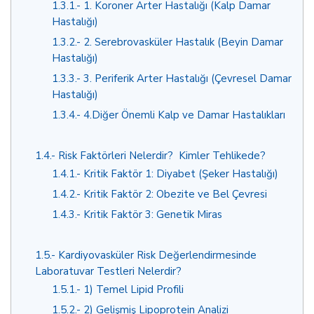
1.3.1.
1. Koroner Arter Hastalığı (Kalp Damar
Hastalığı)
1.3.2.
2. Serebrovasküler Hastalık (Beyin Damar
Hastalığı)
1.3.3.
3. Periferik Arter Hastalığı (Çevresel Damar
Hastalığı)
1.3.4.
4.Diğer Önemli Kalp ve Damar Hastalıkları
1.4.
Risk Faktörleri Nelerdir? Kimler Tehlikede?
1.4.1.
Kritik Faktör 1: Diyabet (Şeker Hastalığı)
1.4.2.
Kritik Faktör 2: Obezite ve Bel Çevresi
1.4.3.
Kritik Faktör 3: Genetik Miras
1.5.
Kardiyovasküler Risk Değerlendirmesinde
Laboratuvar Testleri Nelerdir?
1.5.1.
1) Temel Lipid Profili
1.5.2.
2) Gelişmiş Lipoprotein Analizi