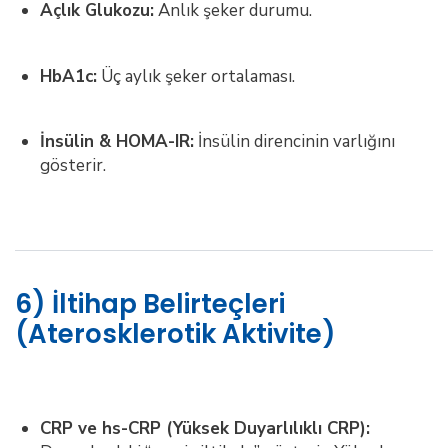
Açlık Glukozu:
Anlık şeker durumu.
HbA1c:
Üç aylık şeker ortalaması.
İnsülin & HOMA-IR:
İnsülin direncinin varlığını
gösterir.
6) İltihap Belirteçleri
(Aterosklerotik Aktivite)
CRP ve hs-CRP (Yüksek Duyarlılıklı CRP):