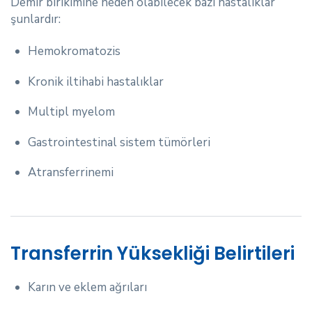
Demir birikimine neden olabilecek bazı hastalıklar
şunlardır:
Hemokromatozis
Kronik iltihabi hastalıklar
Multipl myelom
Gastrointestinal sistem tümörleri
Atransferrinemi
Transferrin Yüksekliği Belirtileri
Karın ve eklem ağrıları