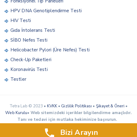
Fonksiyonel Tıp Panelleri
HPV DNA Genotiplendirme Testi
HIV Testi
Gıda İntolerans Testi
SİBO Nefes Testi
Helicobacter Pylori (Üre Nefes) Testi
Check-Up Paketleri
Koronavirüs Testi
Testler
Tetra Lab © 2023 •
KVKK
•
Gizlilik Politikası
•
Şikayet & Öneri
•
Web Kurulu
•
Web sitemizdeki içerikler bilgilendirme amaçlıdır.
Tanı ve tedavi için mutlaka hekiminize başvurun.
Bizi Arayın