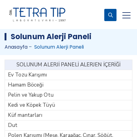
Solunum Alerji Paneli
Anasayfa
–
Solunum Alerji Paneli
SOLUNUM ALERJİ PANELİ ALERJEN İÇERİĞİ
Ev Tozu Karışımı
Hamam Böceği
Pelin ve Yakup Otu
Kedi ve Köpek Tüyü
Küf mantarları
Dut
Polen Karışımı (Meşe, Karaağaç, Çınar, Söğüt,