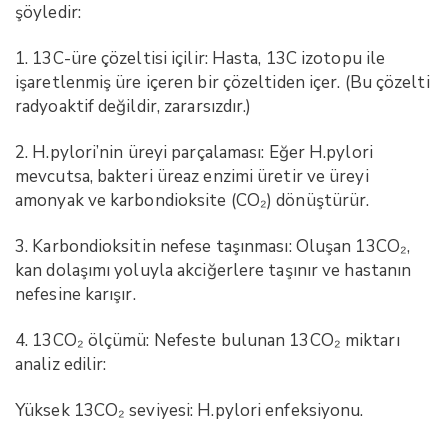
şöyledir:
1. 13C-üre çözeltisi içilir: Hasta, 13C izotopu ile
işaretlenmiş üre içeren bir çözeltiden içer. (Bu çözelti
radyoaktif değildir, zararsızdır.)
2. H.pylori’nin üreyi parçalaması: Eğer H.pylori
mevcutsa, bakteri üreaz enzimi üretir ve üreyi
amonyak ve karbondioksite (CO₂) dönüştürür.
3. Karbondioksitin nefese taşınması: Oluşan 13CO₂,
kan dolaşımı yoluyla akciğerlere taşınır ve hastanın
nefesine karışır.
4. 13CO₂ ölçümü: Nefeste bulunan 13CO₂ miktarı
analiz edilir:
Yüksek 13CO₂ seviyesi: H.pylori enfeksiyonu.