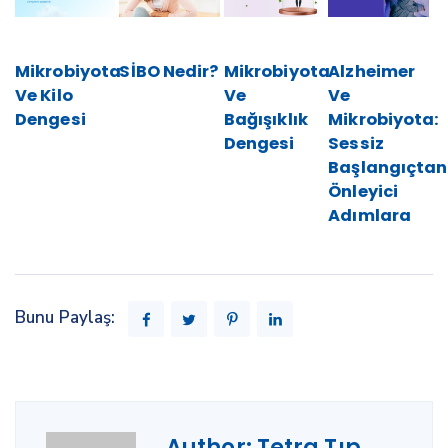
Mikrobiyota
SİBO Nedir?
Mikrobiyota
Alzheimer
Ve Kilo
Ve
Ve
Dengesi
Bağışıklık
Mikrobiyota:
Dengesi
Sessiz
Başlangıçtan
Önleyici
Adımlara
Bunu Paylaş:
Author:
Tetra Tıp