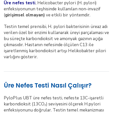
Üre nefes testi
, Helicobacter pylori (H. pylori)
enfeksiyonunun teşhisinde kullanılan non-invazif
(
girişimsel olmayan)
ve etkili bir yöntemdir.
Testin temel prensibi, H. pylori bakterisinin üreaz adı
verilen özel bir enzimi kullanarak üreyi parçalaması ve
bu süreçte karbondioksit ve amonyak gazının açığa
çıkmasıdır. Hastanın nefesinde ölçülen C13 ile
işaretlenmiş karbondioksit artışı Helikobakter pilori
varlığını gösterir.
Üre Nefes Testi Nasıl Çalışır?
PyloPlus UBT üre nefes testi, nefeste 13C-işaretli
karbondioksit (13CO₂) seviyesini ölçerek H.pylori
enfeksiyonunu doğrular. Testin temel mekanizması