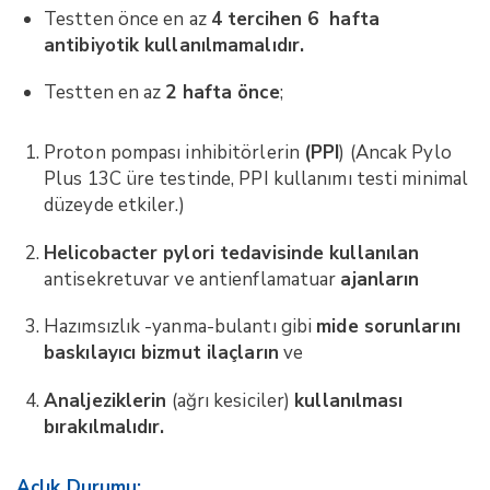
Testten önce en az
4 tercihen 6 hafta
antibiyotik kullanılmamalıdır.
Testten en az
2 hafta önce
;
Proton pompası inhibitörlerin
(PPI
) (
Ancak Pylo
Plus 13C üre testinde, PPI kullanımı testi minimal
düzeyde etkiler.)
Helicobacter pylori tedavisinde kullanılan
antisekretuvar ve antienflamatuar
ajanların
Hazımsızlık -yanma-bulantı gibi
mide sorunlarını
baskılayıcı bizmut ilaçların
ve
Analjeziklerin
(ağrı kesiciler)
kullanılması
bırakılmalıdır.
Açlık Durumu: