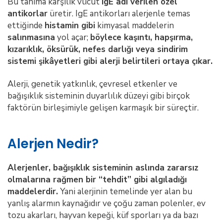
Bu tanıma karşılık vücut
IgE adı verilen özel
antikorlar
üretir. IgE antikorları alerjenle temas
ettiğinde
histamin gibi
kimyasal maddelerin
salınmasına
yol açar;
böylece kaşıntı, hapşırma,
kızarıklık, öksürük, nefes darlığı veya sindirim
sistemi şikâyetleri gibi alerji belirtileri ortaya çıkar.
Alerji, genetik yatkınlık, çevresel etkenler ve
bağışıklık sisteminin duyarlılık düzeyi gibi birçok
faktörün birleşimiyle gelişen karmaşık bir süreçtir.
Alerjen Nedir?
Alerjenler, bağışıklık sisteminin aslında zararsız
olmalarına rağmen bir “tehdit” gibi algıladığı
maddelerdir.
Yani alerjinin temelinde yer alan bu
yanlış alarmın kaynağıdır ve çoğu zaman polenler, ev
tozu akarları, hayvan kepeği, küf sporları ya da bazı