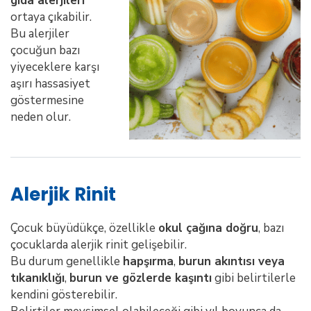
gıda alerjileri
ortaya çıkabilir.
Bu alerjiler
çocuğun bazı
yiyeceklere karşı
aşırı hassasiyet
göstermesine
neden olur.
Alerjik Rinit
Çocuk büyüdükçe, özellikle
okul çağına doğru
, bazı
çocuklarda alerjik rinit gelişebilir.
Bu durum genellikle
hapşırma
,
burun akıntısı veya
tıkanıklığı
,
burun ve gözlerde kaşıntı
gibi belirtilerle
kendini gösterebilir.