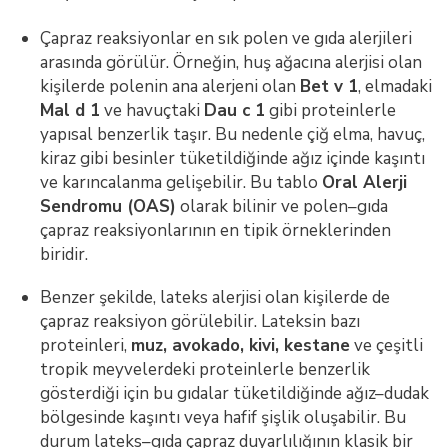
Çapraz reaksiyonlar en sık polen ve gıda alerjileri
arasında görülür. Örneğin, huş ağacına alerjisi olan
kişilerde polenin ana alerjeni olan
Bet v 1
, elmadaki
Mal d 1
ve havuçtaki
Dau c 1
gibi proteinlerle
yapısal benzerlik taşır. Bu nedenle çiğ elma, havuç,
kiraz gibi besinler tüketildiğinde ağız içinde kaşıntı
ve karıncalanma gelişebilir. Bu tablo
Oral Alerji
Sendromu (OAS)
olarak bilinir ve polen–gıda
çapraz reaksiyonlarının en tipik örneklerinden
biridir.
Benzer şekilde, lateks alerjisi olan kişilerde de
çapraz reaksiyon görülebilir. Lateksin bazı
proteinleri,
muz, avokado, kivi, kestane
ve çeşitli
tropik meyvelerdeki proteinlerle benzerlik
gösterdiği için bu gıdalar tüketildiğinde ağız–dudak
bölgesinde kaşıntı veya hafif şişlik oluşabilir. Bu
durum lateks–gıda çapraz duyarlılığının klasik bir