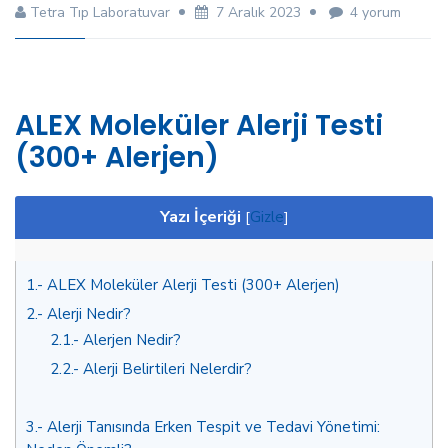
Alex
Tetra Tıp Laboratuvar
7 Aralık 2023
4 yorum
Moleküler
Alerji
Testi
için
ALEX Moleküler Alerji Testi
(300+ Alerjen)
Yazı İçeriği
[
Gizle
]
1.
ALEX Moleküler Alerji Testi (300+ Alerjen)
2.
Alerji Nedir?
2.1.
Alerjen Nedir?
2.2.
Alerji Belirtileri Nelerdir?
3.
Alerji Tanısında Erken Tespit ve Tedavi Yönetimi: