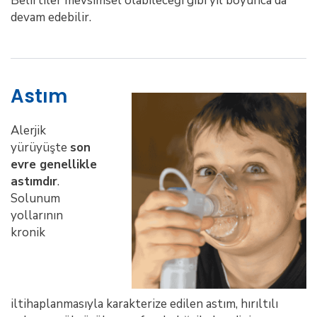
Belirtiler mevsimsel olabileceği gibi yıl boyunca da
devam edebilir.
Astım
Alerjik
yürüyüşte
son
evre genellikle
astımdır
.
Solunum
yollarının
kronik
iltihaplanmasıyla karakterize edilen astım, hırıltılı