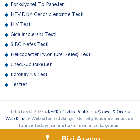
Fonksiyonel Tıp Panelleri
HPV DNA Genotiplendirme Testi
HIV Testi
Gıda İntolerans Testi
SİBO Nefes Testi
Helicobacter Pylori (Üre Nefes) Testi
Check-Up Paketleri
Koronavirüs Testi
Testler
Tetra Lab © 2023 •
KVKK
•
Gizlilik Politikası
•
Şikayet & Öneri
•
Web Kurulu
•
Web sitemizdeki içerikler bilgilendirme amaçlıdır.
Tanı ve tedavi için mutlaka hekiminize başvurun.
Bizi Arayın