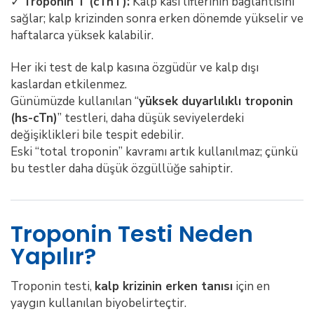
✓
Troponin T (cTnT):
Kalp kası liflerinin bağlantısını
sağlar; kalp krizinden sonra erken dönemde yükselir ve
haftalarca yüksek kalabilir.
Her iki test de kalp kasına özgüdür ve kalp dışı
kaslardan etkilenmez.
Günümüzde kullanılan “
yüksek duyarlılıklı troponin
(hs-cTn)
” testleri, daha düşük seviyelerdeki
değişiklikleri bile tespit edebilir.
Eski “total troponin” kavramı artık kullanılmaz; çünkü
bu testler daha düşük özgüllüğe sahiptir.
Troponin Testi Neden
Yapılır?
Troponin testi,
kalp krizinin erken tanısı
için en
yaygın kullanılan biyobelirteçtir.