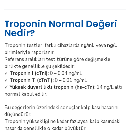
Troponin Normal Değeri
Nedir?
Troponin testleri farklı cihazlarda
ng/mL
veya
ng/L
birimleriyle raporlanır.
Referans aralıkları test türüne göre değişmekle
birlikte genellikle şu şekildedir:
✓
Troponin I (cTnI):
0 – 0.04 ng/mL
✓
Troponin T (cTnT):
0 – 0.01 ng/mL
✓
Yüksek duyarlılıklı troponin (hs-cTn):
14 ng/L altı
normal kabul edilir.
Bu değerlerin üzerindeki sonuçlar kalp kası hasarını
düşündürür.
Troponin yüksekliği ne kadar fazlaysa, kalp kasındaki
hasar da genellikle o kadar büyüktür.