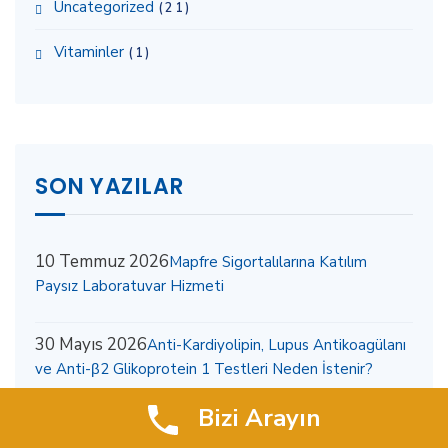
Uncategorized
(21)
Vitaminler
(1)
SON YAZILAR
10 Temmuz 2026
Mapfre Sigortalılarına Katılım
Paysız Laboratuvar Hizmeti
30 Mayıs 2026
Anti-Kardiyolipin, Lupus Antikoagülanı
ve Anti-β2 Glikoprotein 1 Testleri Neden İstenir?
Bizi Arayın
18 Nisan 2026
Lipoprotein