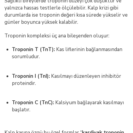
Sağlıklı bireylerde troponin düzeyi çok düşüktür ve
yalnızca hassas testlerle ölçülebilir. Kalp krizi gibi
durumlarda ise troponin değeri kısa sürede yükselir ve
günler boyunca yüksek kalabilir.
Troponin kompleksi üç ana bileşenden oluşur:
Troponin T (TnT):
Kas liflerinin bağlanmasından
sorumludur.
Troponin I (TnI):
Kasılmayı düzenleyen inhibitör
proteindir.
Troponin C (TnC):
Kalsiyum bağlayarak kasılmayı
başlatır.
Kalp kasına özgü bu özel formlar “
kardiyak troponin