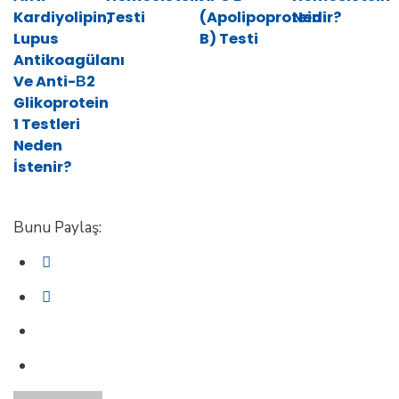
Kardiyolipin,
Testi
(Apolipoprotein
Nedir?
Lupus
B) Testi
Antikoagülanı
Ve Anti-Β2
Glikoprotein
1 Testleri
Neden
İstenir?
Bunu Paylaş: