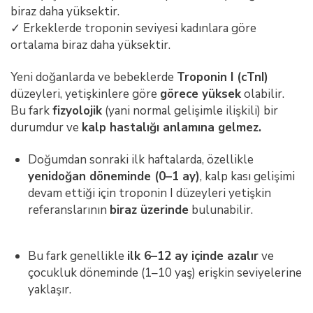
biraz daha yüksektir.
✓ Erkeklerde troponin seviyesi kadınlara göre
ortalama biraz daha yüksektir.
Yeni doğanlarda ve bebeklerde
Troponin I (cTnI)
düzeyleri, yetişkinlere göre
görece yüksek
olabilir.
Bu fark
fizyolojik
(yani normal gelişimle ilişkili) bir
durumdur ve
kalp hastalığı anlamına gelmez.
Doğumdan sonraki ilk haftalarda, özellikle
yenidoğan döneminde (0–1 ay)
, kalp kası gelişimi
devam ettiği için troponin I düzeyleri yetişkin
referanslarının
biraz üzerinde
bulunabilir.
Bu fark genellikle
ilk 6–12 ay içinde azalır
ve
çocukluk döneminde (1–10 yaş) erişkin seviyelerine
yaklaşır.