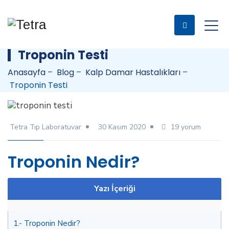
Troponin Testi
Anasayfa
–
Blog
–
Kalp Damar Hastalıkları
–
Troponin Testi
Troponin
Tetra Tıp Laboratuvar
30 Kasım 2020
19 yorum
Testi
için
Troponin Nedir?
Yazı İçeriği
1.
Troponin Nedir?