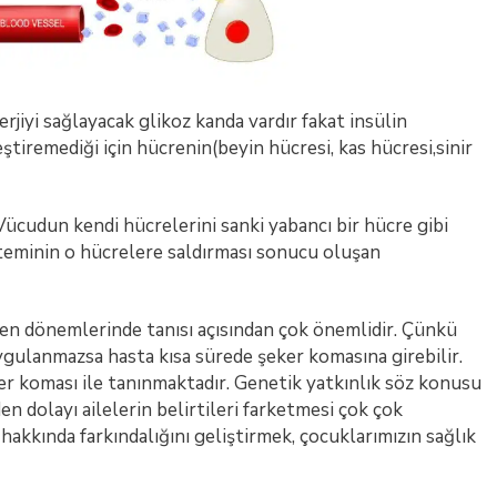
rjiyi sağlayacak glikoz kanda vardır fakat insülin
ştiremediği için hücrenin(beyin hücresi, kas hücresi,sinir
Vücudun kendi hücrelerini sanki yabancı bir hücre gibi
steminin o hücrelere saldırması sonucu oluşan
rken dönemlerinde tanısı açısından çok önemlidir. Çünkü
gulanmazsa hasta kısa sürede şeker komasına girebilir.
eker koması ile tanınmaktadır. Genetik yatkınlık söz konusu
 dolayı ailelerin belirtileri farketmesi çok çok
 hakkında farkındalığını geliştirmek, çocuklarımızın sağlık