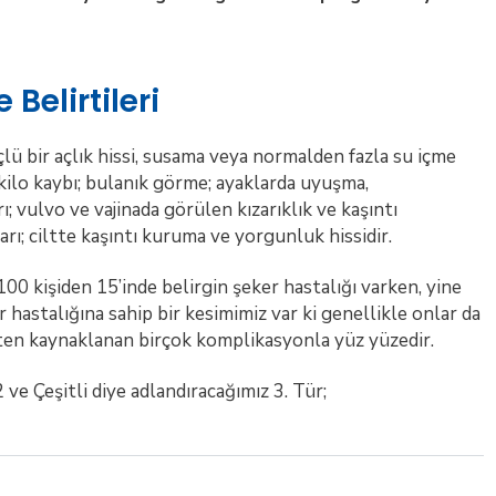
Belirtileri
lü bir açlık hissi, susama veya normalden fazla su içme
ı; kilo kaybı; bulanık görme; ayaklarda uyuşma,
; vulvo ve vajinada görülen kızarıklık ve kaşıntı
ı; ciltte kaşıntı kuruma ve yorgunluk hissidir.
00 kişiden 15’inde belirgin şeker hastalığı varken, yine
 hastalığına sahip bir kesimimiz var ki genellikle onlar da
ten kaynaklanan birçok komplikasyonla yüz yüzedir.
2 ve Çeşitli diye adlandıracağımız 3. Tür;