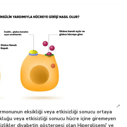
rmonunun eksikliği veya etkisizliği sonucu ortaya
yokluğu veya etkisizliği sonucu hücre içine giremeyen
likler diyabetin göstergesi olan Hiperglisemi’ ye