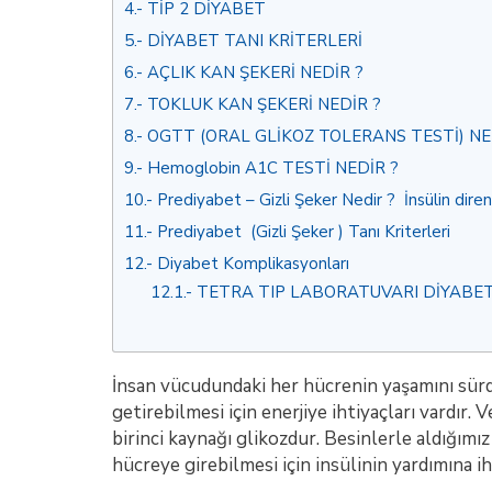
4.
TİP 2 DİYABET
5.
DİYABET TANI KRİTERLERİ
6.
AÇLIK KAN ŞEKERİ NEDİR ?
7.
TOKLUK KAN ŞEKERİ NEDİR ?
8.
OGTT (ORAL GLİKOZ TOLERANS TESTİ) NE
9.
Hemoglobin A1C TESTİ NEDİR ?
10.
Prediyabet – Gizli Şeker Nedir ? İnsülin dire
11.
Prediyabet (Gizli Şeker ) Tanı Kriterleri
12.
Diyabet Komplikasyonları
12.1.
TETRA TIP LABORATUVARI DİYABET
İnsan vücudundaki her hücrenin yaşamını sürd
getirebilmesi için enerjiye ihtiyaçları vardır. V
birinci kaynağı glikozdur. Besinlerle aldığımız
hücreye girebilmesi için insülinin yardımına iht