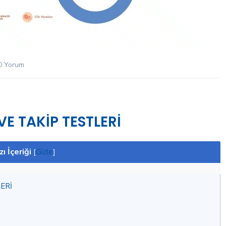
0 Yorum
VE TAKİP TESTLERİ
zı İçeriği
[
Gizle
]
ERİ