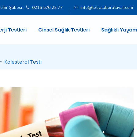
ehir Şubesi :
0216 576 22 77
info@tetralaboratuvar.com
erji Testleri
Cinsel Sağlık Testleri
Sağlıklı Yaşam
–
Kolesterol Testi