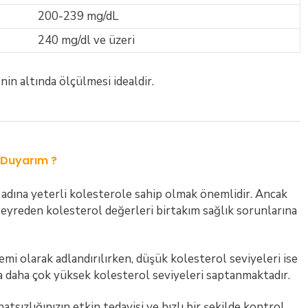
200-239 mg/dL
240 mg/dl ve üzeri
in altında ölçülmesi idealdir.
 Duyarım ?
 adına yeterli kolesterole sahip olmak önemlidir. Ancak
 seyreden kolesterol değerleri birtakım sağlık sorunlarına
mi olarak adlandırılırken, düşük kolesterol seviyeleri ise
a daha çok yüksek kolesterol seviyeleri saptanmaktadır.
tsızlığınızın etkin tedavisi ve hızlı bir şekilde kontrol