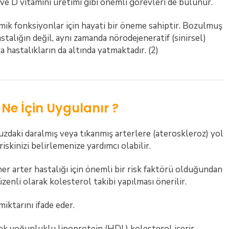
e D vitamini üretimi gibi önemli görevleri de bulunur.
mik fonksiyonlar için hayati bir öneme sahiptir. Bozulmuş
talığın değil, aynı zamanda nörodejeneratif (sinirsel)
a hastalıkların da altında yatmaktadır. (2)
? Ne İçin Uygulanır ?
zdaki daralmış veya tıkanmış arterlere (ateroskleroz) yol
riskinizi belirlemenize yardımcı olabilir.
er arter hastalığı için önemli bir risk faktörü olduğundan
zenli olarak kolesterol takibi yapılması önerilir.
iktarını ifade eder.
k yoğunluklu lipoprotein (HDL) kolesterol içerir.