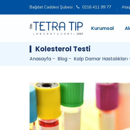
Bağdat Caddesi Şubesi :
0216 411 99 77
Ataş
Kurumsal
Al
Kolesterol Testi
Anasayfa
–
Blog
–
Kalp Damar Hastalıkları