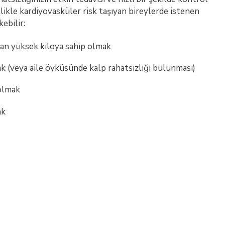
likle kardiyovasküler risk taşıyan bireylerde istenen
ebilir:
an yüksek kiloya sahip olmak
k (veya aile öyküsünde kalp rahatsızlığı bulunması)
 olmak
ak