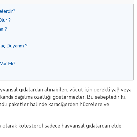
lerdir?
lur ?
ır ?
yaç Duyarım ?
Var Mı?
yvansal gıdalardan alınabilen, vücut için gerekli yağ veya
 kanda dağılma özelliği göstermezler. Bu sebepledir ki,
adlı paketler halinde karaciğerden hücrelere ve
u olarak kolesterol sadece hayvansal gıdalardan elde