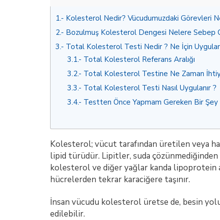
1.
Kolesterol Nedir? Vücudumuzdaki Görevleri Ne
2.
Bozulmuş Kolesterol Dengesi Nelere Sebep O
3.
Total Kolesterol Testi Nedir ? Ne İçin Uygulan
3.1.
Total Kolesterol Referans Aralığı
3.2.
Total Kolesterol Testine Ne Zaman İhti
3.3.
Total Kolesterol Testi Nasıl Uygulanır ?
3.4.
Testten Önce Yapmam Gereken Bir Şey 
Kolesterol; vücut tarafından üretilen veya ha
lipid türüdür. Lipitler, suda çözünmediğinden
kolesterol ve diğer yağlar kanda lipoprotein 
hücrelerden tekrar karaciğere taşınır.
İnsan vücudu kolesterol üretse de, besin yol
edilebilir.