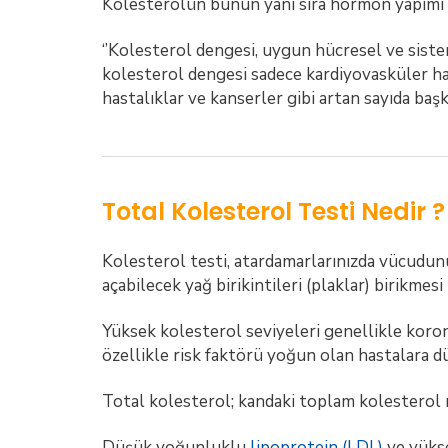
Kolesterolün bunun yanı sıra hormon yapımı v
‘’Kolesterol dengesi, uygun hücresel ve siste
kolesterol dengesi sadece kardiyovasküler has
hastalıklar ve kanserler gibi artan sayıda başk
Total Kolesterol Testi Nedir 
Kolesterol testi, atardamarlarınızda vücudunu
açabilecek yağ birikintileri (plaklar) birikmesi 
Yüksek kolesterol seviyeleri genellikle koron
özellikle risk faktörü yoğun olan hastalara dü
Total kolesterol; kandaki toplam kolesterol m
Düşük yoğunluklu
lipoprotein (LDL)
ve yükse