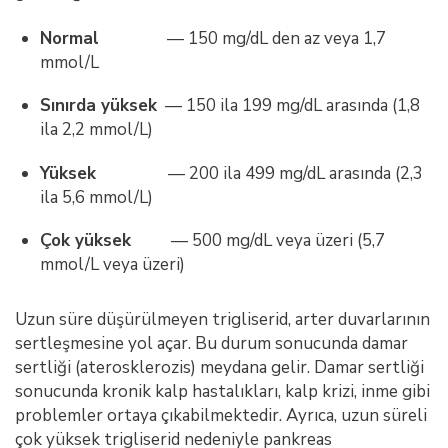
Normal
— 150 mg/dL den az veya 1,7
mmol/L
Sınırda yüksek
— 150 ila 199 mg/dL arasında (1,8
ila 2,2 mmol/L)
Yüksek
— 200 ila 499 mg/dL arasında (2,3
ila 5,6 mmol/L)
Çok yüksek
— 500 mg/dL veya üzeri (5,7
mmol/L veya üzeri)
Uzun süre düşürülmeyen trigliserid, arter duvarlarının
sertleşmesine yol açar. Bu durum sonucunda damar
sertliği (aterosklerozis) meydana gelir. Damar sertliği
sonucunda kronik kalp hastalıkları, kalp krizi, inme gibi
problemler ortaya çıkabilmektedir. Ayrıca, uzun süreli
çok yüksek trigliserid nedeniyle pankreas