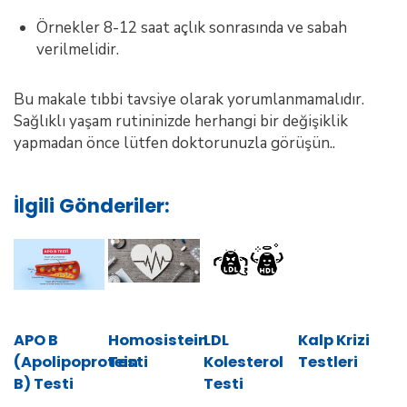
Örnekler 8-12 saat açlık sonrasında ve sabah
verilmelidir.
Bu makale tıbbi tavsiye olarak yorumlanmamalıdır.
Sağlıklı yaşam rutininizde herhangi bir değişiklik
yapmadan önce lütfen doktorunuzla görüşün..
İlgili Gönderiler:
APO B
Homosistein
LDL
Kalp Krizi
(Apolipoprotein
Testi
Kolesterol
Testleri
B) Testi
Testi