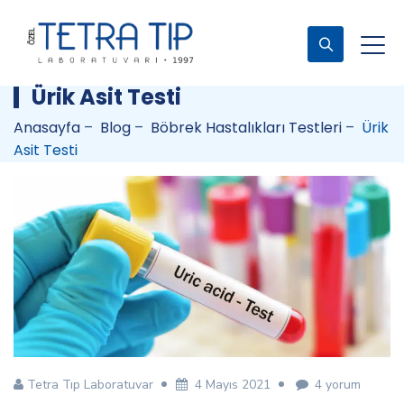
Ürik Asit Testi
Anasayfa
–
Blog
–
Böbrek Hastalıkları Testleri
–
Ürik
Asit Testi
Ürik
Tetra Tıp Laboratuvar
4 Mayıs 2021
4 yorum
Asit