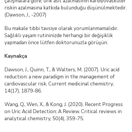
çalışmalara göre; ürik asit azalmasının kardiyovasküler
riskin azalmasına katkıda bulunduğu düşünülmektedir.
(Dawson, J., -2007)
Bu makale tıbbi tavsiye olarak yorumlanmamalıdır.
Sağlıklı yaşam rutininizde herhangi bir değişiklik
yapmadan önce lütfen doktorunuzla görüşün.
Kaynakça
Dawson, J., Quinn, T., & Walters, M. (2007). Uric acid
reduction: a new paradigm in the management of
cardiovascular risk. Current medicinal chemistry,
14(17), 1879-86.
Wang, Q., Wen, X., & Kong, J. (2020). Recent Progress
on Uric Acid Detection: A Review. Critical reviews in
analytical chemistry, 50(4), 359-75.