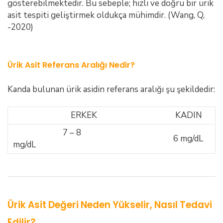
gösterebilmektedir. Bu sebeple; hızlı ve doğru bir ürik
asit tespiti geliştirmek oldukça mühimdir. (Wang, Q,
-2020)
Ürik Asit Referans Aralığı Nedir?
Kanda bulunan ürik asidin referans aralığı şu şekildedir:
ERKEK
KADIN
7 – 8
6 mg/dL
mg/dL
Ürik Asit Değeri Neden Yükselir, Nasıl Tedavi
Edilir?