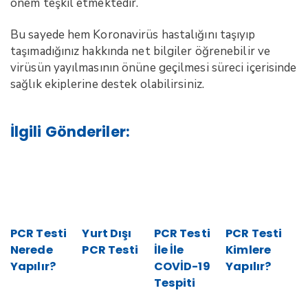
önem teşkil etmektedir.
Bu sayede hem Koronavirüs hastalığını taşıyıp
taşımadığınız hakkında net bilgiler öğrenebilir ve
virüsün yayılmasının önüne geçilmesi süreci içerisinde
sağlık ekiplerine destek olabilirsiniz.
İlgili Gönderiler:
PCR Testi
Yurt Dışı
PCR Testi
PCR Testi
Nerede
PCR Testi
İle İle
Kimlere
Yapılır?
COVİD-19
Yapılır?
Tespiti