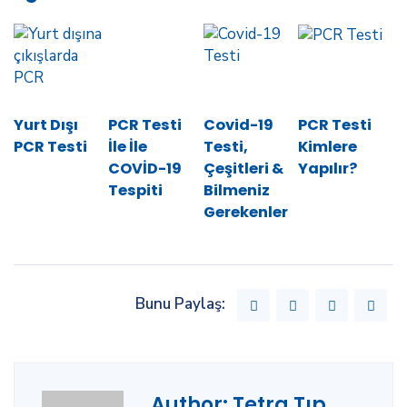
Yurt Dışı
PCR Testi
Covid-19
PCR Testi
PCR Testi
İle İle
Testi,
Kimlere
COVİD-19
Çeşitleri &
Yapılır?
Tespiti
Bilmeniz
Gerekenler
Bunu Paylaş:
Author:
Tetra Tıp