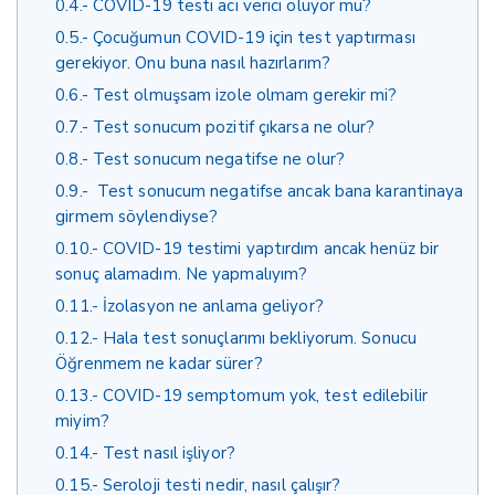
0.4.
COVID-19 testi acı verici oluyor mu?
0.5.
Çocuğumun COVID-19 için test yaptırması
gerekiyor. Onu buna nasıl hazırlarım?
0.6.
Test olmuşsam izole olmam gerekir mi?
0.7.
Test sonucum pozitif çıkarsa ne olur?
0.8.
Test sonucum negatifse ne olur?
0.9.
Test sonucum negatifse ancak bana karantinaya
girmem söylendiyse?
0.10.
COVID-19 testimi yaptırdım ancak henüz bir
sonuç alamadım. Ne yapmalıyım?
0.11.
İzolasyon ne anlama geliyor?
0.12.
Hala test sonuçlarımı bekliyorum. Sonucu
Öğrenmem ne kadar sürer?
0.13.
COVID-19 semptomum yok, test edilebilir
miyim?
0.14.
Test nasıl işliyor?
0.15.
Seroloji testi nedir, nasıl çalışır?