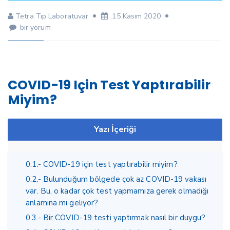
Tetra Tıp Laboratuvar
15 Kasım 2020
22
bir yorum
Soruda
Koronavirüs
Testi
için
COVID-19 Için Test Yaptırabilir
Miyim?
Yazı İçeriği
0.1.
COVID-19 için test yaptırabilir miyim?
0.2.
Bulunduğum bölgede çok az COVID-19 vakası
var. Bu, o kadar çok test yapmamıza gerek olmadığı
anlamına mı geliyor?
0.3.
Bir COVID-19 testi yaptırmak nasıl bir duygu?