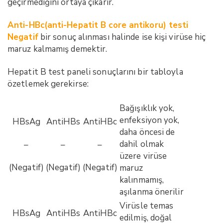
geçirmediğini ortaya çıkarır.
Anti-HBc(anti-Hepatit B core antikoru) testi
Negatif
bir sonuç alınması halinde ise kişi virüse hiç
maruz kalmamış demektir.
Hepatit B test paneli sonuçlarını bir tabloyla
özetlemek gerekirse:
Bağışıklık yok,
enfeksiyon yok,
HBsAg
AntiHBs
AntiHBc
daha öncesi de
dahil olmak
–
–
–
üzere virüse
(Negatif)
(Negatif)
(Negatif)
maruz
kalınmamış,
aşılanma önerilir
Virüsle temas
HBsAg
AntiHBs
AntiHBc
edilmiş, doğal