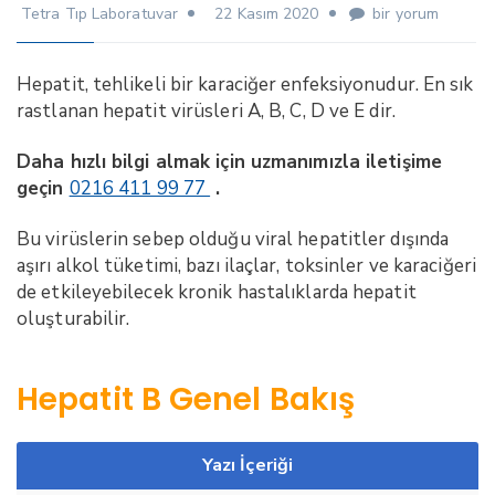
Tetra Tıp Laboratuvar
22 Kasım 2020
Hepatit
bir yorum
B
Testi
Hepatit, tehlikeli bir karaciğer enfeksiyonudur. En sık
için
rastlanan hepatit virüsleri A, B, C, D ve E dir.
Daha hızlı bilgi almak için uzmanımızla iletişime
geçin
0216 411 99 77
.
Bu virüslerin sebep olduğu viral hepatitler dışında
aşırı alkol tüketimi, bazı ilaçlar, toksinler ve karaciğeri
de etkileyebilecek kronik hastalıklarda hepatit
oluşturabilir.
Hepatit B Genel Bakış
Yazı İçeriği