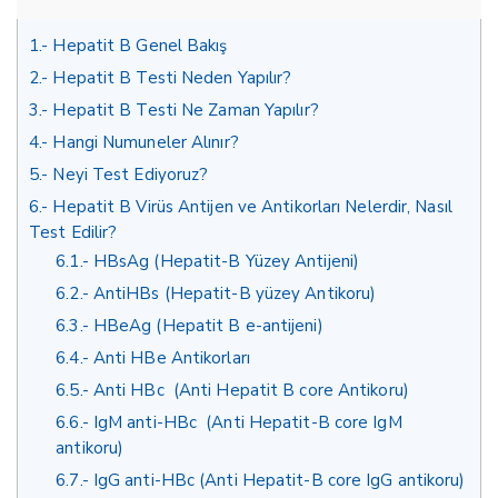
1.
Hepatit B Genel Bakış
2.
Hepatit B Testi Neden Yapılır?
3.
Hepatit B Testi Ne Zaman Yapılır?
4.
Hangi Numuneler Alınır?
5.
Neyi Test Ediyoruz?
6.
Hepatit B Virüs Antijen ve Antikorları Nelerdir, Nasıl
Test Edilir?
6.1.
HBsAg (Hepatit-B Yüzey Antijeni)
6.2.
AntiHBs (Hepatit-B yüzey Antikoru)
6.3.
HBeAg (Hepatit B e-antijeni)
6.4.
Anti HBe Antikorları
6.5.
Anti HBc (Anti Hepatit B core Antikoru)
6.6.
IgM anti-HBc (Anti Hepatit-B core IgM
antikoru)
6.7.
IgG anti-HBc (Anti Hepatit-B core IgG antikoru)