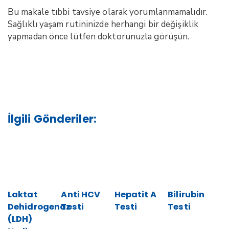
Bu makale tıbbi tavsiye olarak yorumlanmamalıdır.
Sağlıklı yaşam rutininizde herhangi bir değişiklik
yapmadan önce lütfen doktorunuzla görüşün.
İlgili Gönderiler:
Laktat
Anti HCV
Hepatit A
Bilirubin
Dehidrogenaz
Testi
Testi
Testi
(LDH)