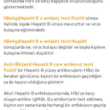
sonrasında HBV’ye karşı bağışıklık oluşturulduğunu
göstermektedir.
HBeAg(Hepatit B e-antijen) testi Pozitif
olması
halinde, kişide Hepatit B virüsü mevcuttur ve virüs
bulaşma eğilimindedir.
HBeAg(Hepatit B e-antijen) testi Negatif
sonuçlarda ise, virüs bulaşıcı değildir ve başka kişilere
bulaşma ihtimali düşüktür.
Anti-HBc(anti-Hepatit B core antikoru) testi
Pozitif
bir Hepatit-B yüzey antikoru(anti-HBs) ile
beraber görülürse, kişinin bir enfeksiyon geçirdiğini
ya da taşıyıcı olduğunu gösterir.
Akut Hepatit-B enfeksiyonlarında, HBc’ye karşı
oluşan antikor IgM’dir. Bu antikorların test edilmesi,
kişinin son zamanlarda herhangi bir enfeksiyon geçirip