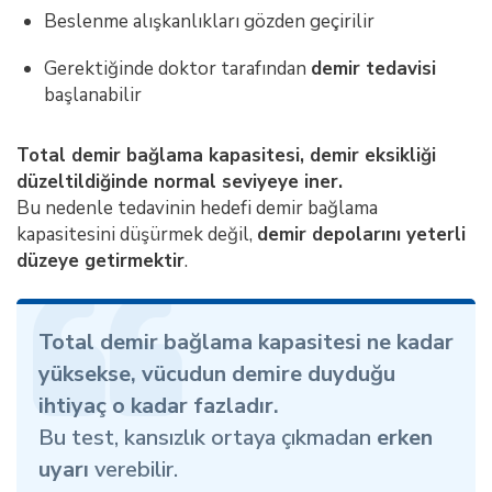
Beslenme alışkanlıkları gözden geçirilir
Gerektiğinde doktor tarafından
demir tedavisi
başlanabilir
Total demir bağlama kapasitesi, demir eksikliği
düzeltildiğinde normal seviyeye iner.
Bu nedenle tedavinin hedefi demir bağlama
kapasitesini düşürmek değil,
demir depolarını yeterli
düzeye getirmektir
.
Total demir bağlama kapasitesi ne kadar
yüksekse, vücudun demire duyduğu
ihtiyaç o kadar fazladır.
Bu test, kansızlık ortaya çıkmadan
erken
uyarı
verebilir.