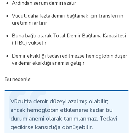
Ardından serum demiri azalır
Vücut, daha fazla demiri bağlamak için transferrin
üretimini artırır
Buna bağlı olarak Total Demir Bağlama Kapasitesi
(TIBC) yükselir
Demir eksikliği tedavi edilmezse hemoglobin düşer
ve demir eksikliği anemisi gelişir
Bu nedenle:
Vücutta demir düzeyi azalmış olabilir;
ancak hemoglobin etkilenene kadar bu
durum anemi olarak tanımlanmaz. Tedavi
gecikirse kansızlığa dönüşebilir.