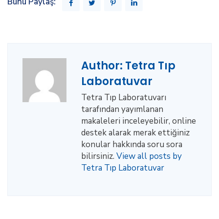
Bunu Paylaş:
Author:
Tetra Tıp
Laboratuvar
Tetra Tıp Laboratuvarı
tarafından yayımlanan
makaleleri inceleyebilir, online
destek alarak merak ettiğiniz
konular hakkında soru sora
bilirsiniz.
View all posts by
Tetra Tıp Laboratuvar