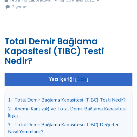
Tetra Tıp Laboratuvar
30 Mayıs 2021
Total
2 yorum
Demir
Bağlama
Kapasitesi
(TIBC)
Total Demir Bağlama
Testi
için
Kapasitesi (TIBC) Testi
Nedir?
Yazı İçeriği
[
Gizle
]
1.
Total Demir Bağlama Kapasitesi (TIBC) Testi Nedir?
2.
Anemi (Kansızlık) ve Total Demir Bağlama Kapasitesi
İlişkisi
3.
Total Demir Bağlama Kapasitesi (TIBC) Değerleri
Nasıl Yorumlanır?