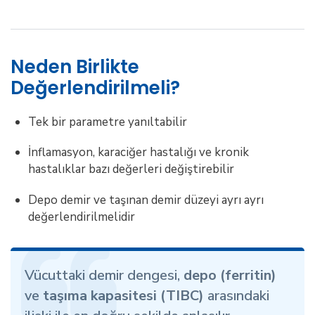
Neden Birlikte
Değerlendirilmeli?
Tek bir parametre yanıltabilir
İnflamasyon, karaciğer hastalığı ve kronik
hastalıklar bazı değerleri değiştirebilir
Depo demir ve taşınan demir düzeyi ayrı ayrı
değerlendirilmelidir
Vücuttaki demir dengesi,
depo (ferritin)
ve
taşıma kapasitesi (TIBC)
arasındaki