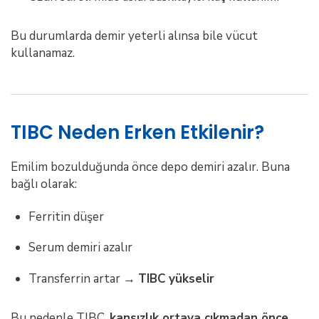
Bu durumlarda demir yeterli alınsa bile vücut
kullanamaz.
TIBC Neden Erken Etkilenir?
Emilim bozulduğunda önce depo demiri azalır. Buna
bağlı olarak:
Ferritin düşer
Serum demiri azalır
Transferrin artar →
TIBC yükselir
Bu nedenle TIBC,
kansızlık ortaya çıkmadan önce