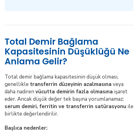
Total Demir Bağlama
Kapasitesinin Düşüklüğü Ne
Anlama Gelir?
Total demir bağlama kapasitesinin düşük olması,
genellikle
transferrin düzeyinin azalmasına
veya
daha nadiren
vücutta demirin fazla olmasına
işaret
eder. Ancak düşük değer tek başına yorumlanamaz;
serum demiri, ferritin ve transferrin satürasyonu
ile
birlikte değerlendirilir.
Başlıca nedenler: