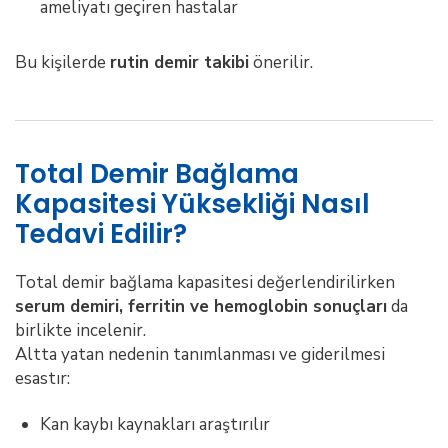
ameliyatı geçiren hastalar
Bu kişilerde
rutin demir takibi
önerilir.
Total Demir Bağlama
Kapasitesi Yüksekliği Nasıl
Tedavi Edilir?
Total demir bağlama kapasitesi değerlendirilirken
serum demiri, ferritin ve hemoglobin sonuçları
da
birlikte incelenir.
Altta yatan nedenin tanımlanması ve giderilmesi
esastır:
Kan kaybı kaynakları araştırılır