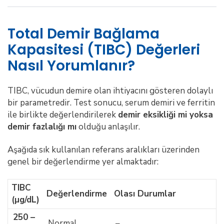
Total Demir Bağlama
Kapasitesi (TIBC) Değerleri
Nasıl Yorumlanır?
TIBC, vücudun demire olan ihtiyacını gösteren dolaylı
bir parametredir. Test sonucu, serum demiri ve ferritin
ile birlikte değerlendirilerek
demir eksikliği mi yoksa
demir fazlalığı mı
olduğu anlaşılır.
Aşağıda sık kullanılan referans aralıkları üzerinden
genel bir değerlendirme yer almaktadır:
TIBC
Değerlendirme
Olası Durumlar
(µg/dL)
250 –
Normal
–