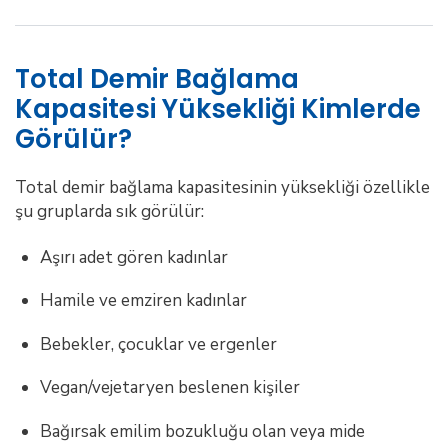
Total Demir Bağlama
Kapasitesi Yüksekliği Kimlerde
Görülür?
Total demir bağlama kapasitesinin yüksekliği özellikle
şu gruplarda sık görülür:
Aşırı adet gören kadınlar
Hamile ve emziren kadınlar
Bebekler, çocuklar ve ergenler
Vegan/vejetaryen beslenen kişiler
Bağırsak emilim bozukluğu olan veya mide