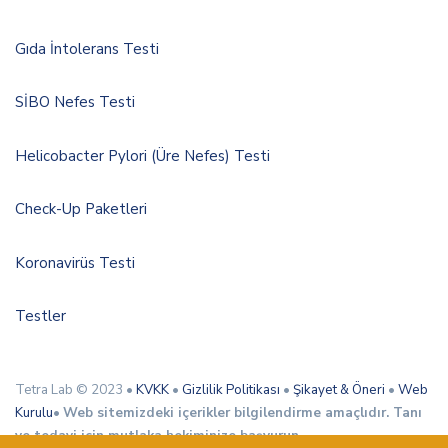
Gıda İntolerans Testi
SİBO Nefes Testi
Helicobacter Pylori (Üre Nefes) Testi
Check-Up Paketleri
Koronavirüs Testi
Testler
Tetra Lab © 2023 •
KVKK
•
Gizlilik Politikası
•
Şikayet & Öneri
•
Web
Kurulu
•
Web sitemizdeki içerikler bilgilendirme amaçlıdır. Tanı
ve tedavi için mutlaka hekiminize başvurun.